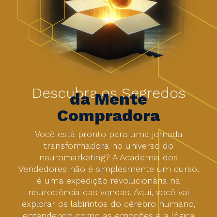
Descubra os Segredos
da Mente
Compradora
Você está pronto para uma jornada
transformadora no universo do
neuromarketing? A Academia dos
Vendedores não é simplesmente um curso,
é uma expedição revolucionária na
neurociência das vendas. Aqui, você vai
explorar os labirintos do cérebro humano,
entendendo como as emoções e a lógica