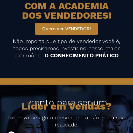
COM A ACADEMIA
DOS VENDEDORES!
Quero ser VENDEDOR!
Não importa que tipo de vendedor você é,
todos precisamos investir no nosso maior
patrimônio:
O CONHECIMENTO PRÁTICO
Pronto para ser um
Líder em Vendas?
Inscreva-se agora mesmo e transforme a sua
realidade.