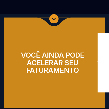
CONF
AS
INDÚS
GRÁF
VOCÊ AINDA PODE
QUE
JÁ
ACELERAR SEU
TIVE
FATURAMENTO​
TRAN
ATRA
DE
SEUS
COLA