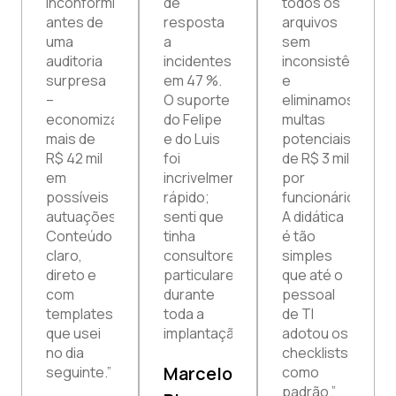
inconformidades
de
todos os
antes de
resposta
arquivos
uma
a
sem
auditoria
incidentes
inconsistências
surpresa
em 47 %.
e
–
O suporte
eliminamos
economizamos
do Felipe
multas
mais de
e do Luis
potenciais
R$ 42 mil
foi
de R$ 3 mil
em
incrivelmente
por
possíveis
rápido;
funcionário.
autuações.
senti que
A didática
Conteúdo
tinha
é tão
claro,
consultores
simples
direto e
particulares
que até o
com
durante
pessoal
templates
toda a
de TI
que usei
implantação.”
adotou os
no dia
checklists
Marcelo
seguinte.”
como
padrão.”