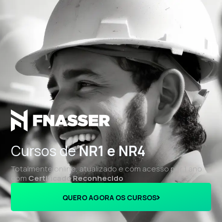
Cursos de
NR1 e NR4
Totalmente online, atualizado e com acesso por 1 ano
com
Certificado Reconhecido
QUERO AGORA OS CURSOS