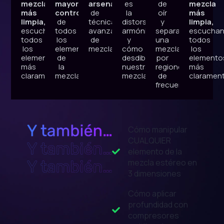
mezcla
mayor
arsenal
es
de
mezcla
más
control
de
la
oír
más
limpia,
de
técnicas
distorsión
y
limpia,
escuchando
todos
avanzadas
armónica
separar
escucha
todos
los
de
y
una
todos
los
elementos
mezcla
cómo
mezcla
los
elementos
de
desdibuja
por
elemento
más
la
nuestra
regiones
más
claramente
mezcla
mezcla.
de
claramen
frecuencia.
Cómo manipular
CUALQUIER
elemento de la
mezcla estéreo en
3 dimensiones
Cómo aplicar
profundidad con
compresores