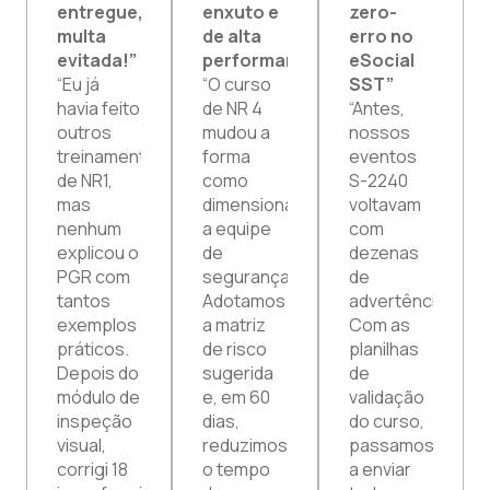
entregue,
enxuto e
zero-
multa
de alta
erro no
evitada!”
performance”
eSocial
“Eu já
“O curso
SST”
havia feito
de NR 4
“Antes,
outros
mudou a
nossos
treinamentos
forma
eventos
de NR1,
como
S-2240
mas
dimensionamos
voltavam
nenhum
a equipe
com
explicou o
de
dezenas
PGR com
segurança.
de
tantos
Adotamos
advertências.
exemplos
a matriz
Com as
práticos.
de risco
planilhas
Depois do
sugerida
de
módulo de
e, em 60
validação
inspeção
dias,
do curso,
visual,
reduzimos
passamos
corrigi 18
o tempo
a enviar