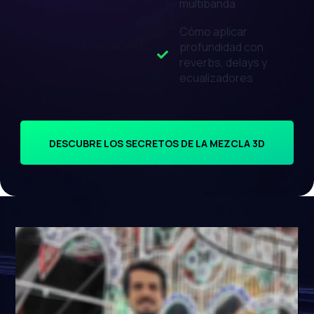
multibanda
Cómo aplicar
profundidad con
reverbs, delays y
ecualizadores
DESCUBRE LOS SECRETOS DE LA MEZCLA 3D