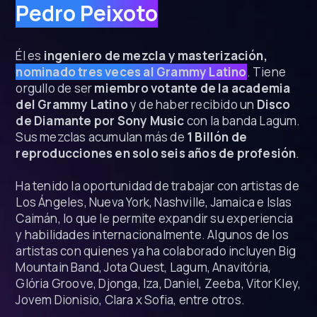
Pedro Peixoto
Él es
ingeniero de mezcla y masterización,
nominado tres veces al Grammy Latino
. Tiene
orgullo de ser
miembro votante de la academia
del Grammy Latino
y de haber recibido un
Disco
de Diamante por Sony Music
con la banda Lagum.
Sus mezclas acumulan más de
1 Billón de
reproducciones en solo seis años de profesión
.
Ha tenido la oportunidad de trabajar con artistas de
Los Ángeles, Nueva York, Nashville, Jamaica e Islas
Caimán, lo que le permite expandir su experiencia
y habilidades internacionalmente. Algunos de los
artistas con quienes ya ha colaborado incluyen Big
Mountain Band, Jota Quest, Lagum, Anavitória,
Glória Groove, Djonga, Iza, Daniel, Zeeba, Vitor Kley,
Jovem Dionisio, Clara x Sofia, entre otros.