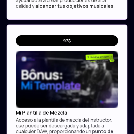
ayudándote a crear producciones de alta
calidad y
alcanzar tus objetivos musicales
.
Template
97$
Extra
Mi Plantilla de Mezcla
Acceso a la plantilla de mezcla del instructor,
que puede ser descargada y adaptada a
cualquier DAW, proporcionando un
punto de