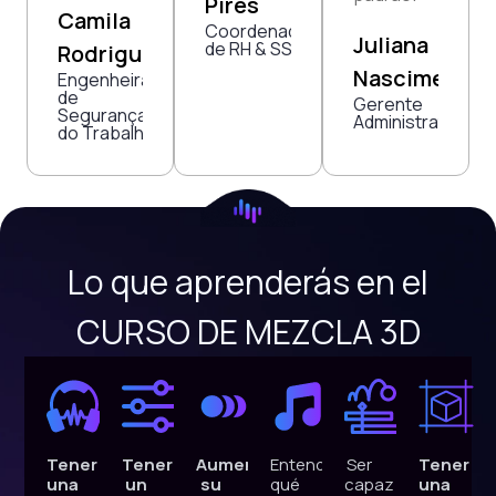
Pires
Camila
Coordenador
Juliana
de RH & SST
Rodrigues
Nascimento
Engenheira
de
Gerente
Segurança
Administrativa
do Trabalho
Lo que aprenderás en el
CURSO DE MEZCLA 3D
Tener
Tener
Aumente
Entender
Ser
Tener
una
un
su
qué
capaz
una